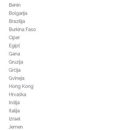
Benin
1
Bolgarija
1
Brazilija
1
Burkina Faso
1
Ciper
2
Egipt
1
Gana
1
Gruzija
1
Grčija
1
Gvineja
1
Hong Kong
1
Hrvaška
1
Indija
1
Italija
1
Izrael
1
Jemen
1