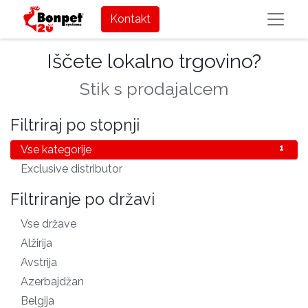
Kontakt
Iščete lokalno trgovino?
Stik s prodajalcem
Filtriraj po stopnji
Vse kategorije
1
Exclusive distributor
1
Filtriranje po državi
Vse države
83
Alžirija
1
Avstrija
1
Azerbajdžan
1
Belgija
1