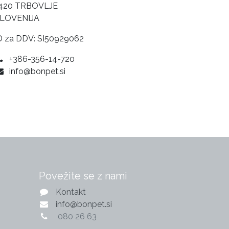
420 TRBOVLJE
LOVENIJA
 za DDV: SI50929062
+386-356-14-720
info@bonpet.si
Povežite se z nami
Kontakt
info@bonpet.si
0
80 26 63