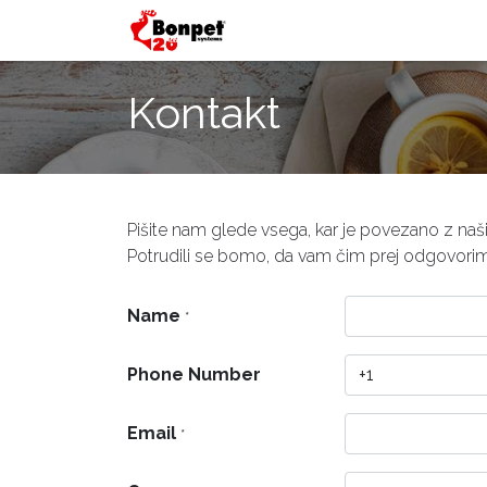
Domov
Izdelki
E-TRG
Kontakt
Pišite nam glede vsega, kar je povezano z naši
Potrudili se bomo, da vam čim prej odgovori
Name
*
Phone Number
Email
*