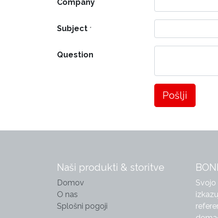
Company
Subject
*
Question
Pošlji
Naši produkti & storitve
BONP
Domov
Svojo
O nas
izkazu
Splošni pogoji
refere
domači