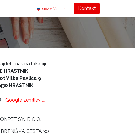
0
Kontakt
slovenščina
ajdete nas na lokaciji:
E HRASTNIK
ot Vitka Pavliča 9
430 HRASTNIK
Google zemljevid
NPET SY., D.O.O.
BRTNIŠKA CESTA 30