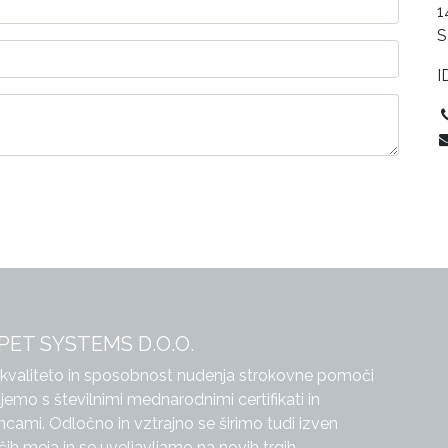
1
S
ID
ET SYSTEMS D.O.O.
 kvaliteto in sposobnost nudenja strokovne pomoči
jemo s številnimi mednarodnimi certifikati in
ncami. Odločno in vztrajno se širimo tudi izven
h meja in se uveljavljamo na novih trgih.