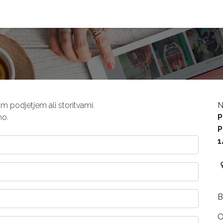
OVINA
Partnerji
Podjetje
Demo center
Gašenje baterij
m podjetjem ali storitvami.
N
mo.
P
P
1
BO
O